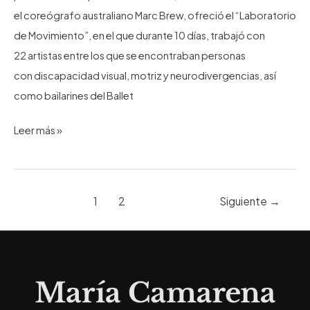
el coreógrafo australiano Marc Brew, ofreció el “Laboratorio
de Movimiento”, en el que durante 10 días, trabajó con
22 artistas entre los que se encontraban personas
con discapacidad visual, motriz y neurodivergencias, así
como bailarines del Ballet
Laboratorio
Leer más »
de
Movimiento
con
Paginación
1
2
Siguiente
→
Marc
de
Brew
entradas
|
ITESO