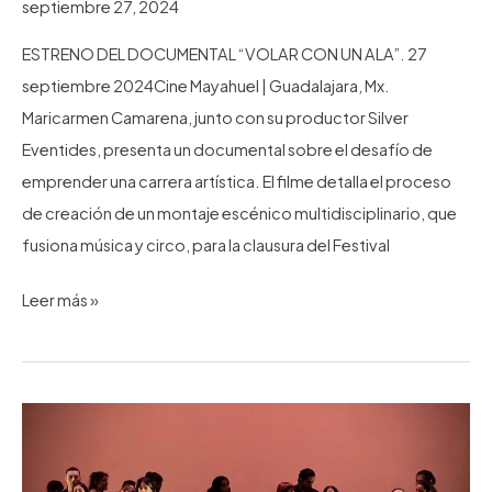
septiembre 27, 2024
ESTRENO DEL DOCUMENTAL “VOLAR CON UN ALA”. 27
septiembre 2024Cine Mayahuel | Guadalajara, Mx.
Maricarmen Camarena, junto con su productor Silver
Eventides, presenta un documental sobre el desafío de
emprender una carrera artística. El filme detalla el proceso
de creación de un montaje escénico multidisciplinario, que
fusiona música y circo, para la clausura del Festival
“Volar
Leer más »
con
un
Ala”
Estreno
Documental
|