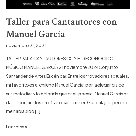
Taller para Cantautores con
Manuel García
noviembre 21, 2024
TALLER PARA CANTAUTORES CON EL RECONOCIDO
MÚSICO MANUEL GARCÍA 21 noviembre 2024Conjunto
Santander de Artes Escénicas Entre los trovadores actuales,
mi favorito es el chileno Manuel García, por la elegancia de
sus melodías y lo colorida que es su poesía. Manuel García ha
dado conciertos en otras ocasiones en Guadalajara pero no
me había sido […]
Taller
Leer más »
para