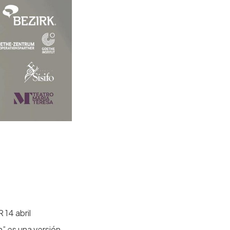
4 abril
n” es una versión