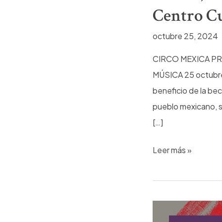
Centro Cu
octubre 25, 2024
CIRCO MEXICA PR
MÚSICA 25 octubre 
beneficio de la be
pueblo mexicano, se
[…]
“Nacer,
Leer más »
Crecer
y
Amar”
con