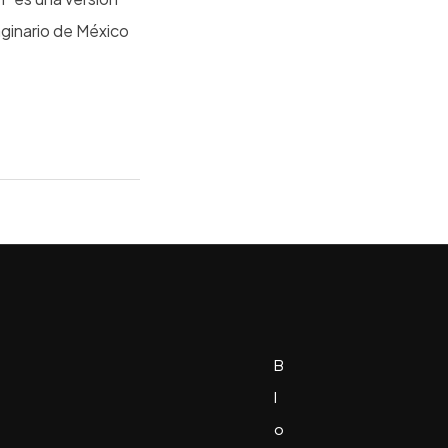
aginario de México
B
l
o