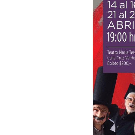
Circo
Mexica
|
Ceiba
Centro
Cultural