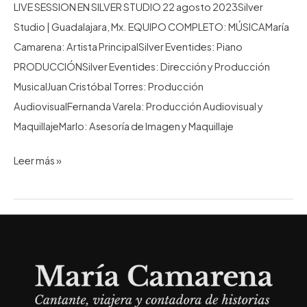
LIVE SESSION EN SILVER STUDIO 22 agosto 2023Silver
Studio | Guadalajara, Mx. EQUIPO COMPLETO: MÚSICAMaría
Camarena: Artista PrincipalSilver Eventides: Piano
PRODUCCIÓNSilver Eventides: Dirección y Producción
MusicalJuan Cristóbal Torres: Producción
AudiovisualFernanda Varela: Producción Audiovisual y
MaquillajeMarlo: Asesoría de Imagen y Maquillaje
An
Leer más »
Evening
With
ONE
WING
|
Silver
Studio