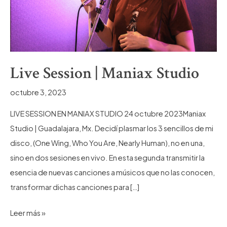
Live Session | Maniax Studio
octubre 3, 2023
LIVE SESSION EN MANIAX STUDIO 24 octubre 2023Maniax
Studio | Guadalajara, Mx. Decidí plasmar los 3 sencillos de mi
disco, (One Wing, Who You Are, Nearly Human), no en una,
sino en dos sesiones en vivo. En esta segunda transmitir la
esencia de nuevas canciones a músicos que no las conocen,
transformar dichas canciones para […]
Live
Leer más »