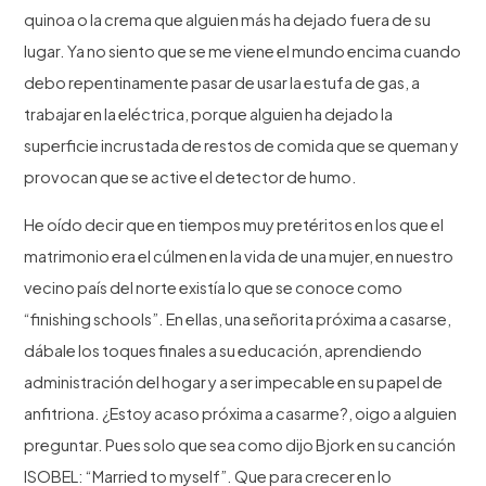
quinoa o la crema que alguien más ha dejado fuera de su
lugar. Ya no siento que se me viene el mundo encima cuando
debo repentinamente pasar de usar la estufa de gas, a
trabajar en la eléctrica, porque alguien ha dejado la
superficie incrustada de restos de comida que se queman y
provocan que se active el detector de humo.
He oído decir que en tiempos muy pretéritos en los que el
matrimonio era el cúlmen en la vida de una mujer, en nuestro
vecino país del norte existía lo que se conoce como
“finishing schools”. En ellas, una señorita próxima a casarse,
dábale los toques finales a su educación, aprendiendo
administración del hogar y a ser impecable en su papel de
anfitriona. ¿Estoy acaso próxima a casarme?, oigo a alguien
preguntar. Pues solo que sea como dijo
Bjork en su canción
ISOBEL: “Married to myself”
. Que para crecer en lo