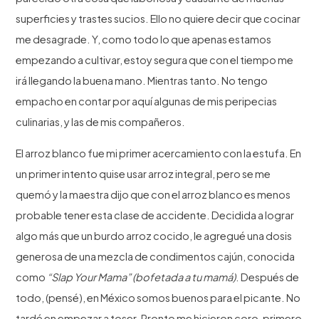
superficies y trastes sucios. Ello no quiere decir que cocinar
me desagrade. Y, como todo lo que apenas estamos
empezando a cultivar, estoy segura que con el tiempo me
irá llegando la buena mano. Mientras tanto. No tengo
empacho en contar por aquí algunas de mis peripecias
culinarias, y las de mis compañeros.
El arroz blanco fue mi primer acercamiento con la estufa. En
un primer intento quise usar arroz integral, pero se me
quemó y la maestra dijo que con el arroz blanco es menos
probable tener esta clase de accidente. Decidida a lograr
algo más que un burdo arroz cocido, le agregué una dosis
generosa de una mezcla de condimentos cajún, conocida
como
“Slap Your Mama” (bofetada a tu mamá)
. Después de
todo, (pensé), en México somos buenos para el picante. No
tardé en empezar a toser. Pronto me hicieron coro, primero