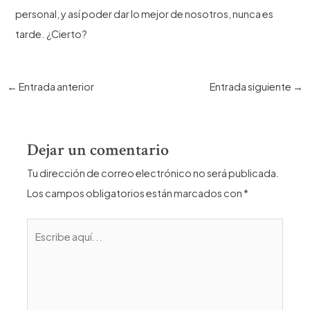
personal, y así poder dar lo mejor de nosotros, nunca es
tarde. ¿Cierto?
Navegación
←
Entrada anterior
Entrada siguiente
→
de
entradas
Dejar un comentario
Tu dirección de correo electrónico no será publicada.
Los campos obligatorios están marcados con
*
Escribe
aquí...