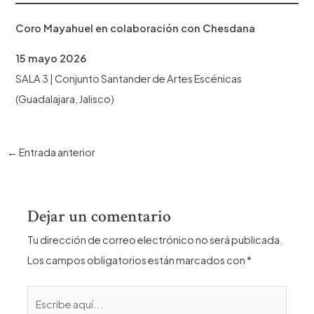
Coro Mayahuel en colaboración con Chesdana
15 mayo 2026
SALA 3 | Conjunto Santander de Artes Escénicas
(Guadalajara, Jalisco)
Navegación
←
Entrada anterior
de
entradas
Dejar un comentario
Tu dirección de correo electrónico no será publicada.
Los campos obligatorios están marcados con
*
Escribe