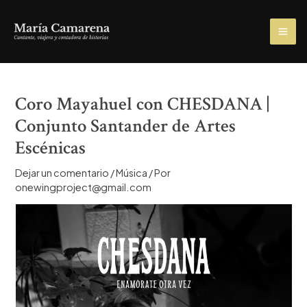
Ir
al
MA
contenido
ME
Coro Mayahuel con CHESDANA |
Conjunto Santander de Artes
Escénicas
Dejar un comentario
/
Música
/ Por
onewingproject@gmail.com