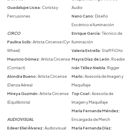
Guadalupe Licea:
Corista y
Audio
Percusiones
Nano Cano:
Diseño
Escénico e Iluminación
CIRCO
Enrique García:
Técnico de
Paulina Solís:
Artista Circense (Cyr
Iluminación
Wheel)
Valeria Estrella:
Staff FiCHo
Mauricio Gómez:
Artista Circense
Mayra Díaz de León:
Roadie
(Contact)
Iván Téllez Niebla:
Rigger
Alondra Bueno:
Artista Circense
Marlo:
Asesoría de Imagen y
(Danza Aérea)
Maquillaje
Mireya Guzmán:
Artista Circense
Top Coat:
Asesoría de
(Equilibrista)
Imagen y Maquillaje
María Fernanda Méndez:
AUDIOVISUAL
Encargada de Merch
Edeer Eliel Álvarez:
Audiovisual
María Fernanda Díaz: