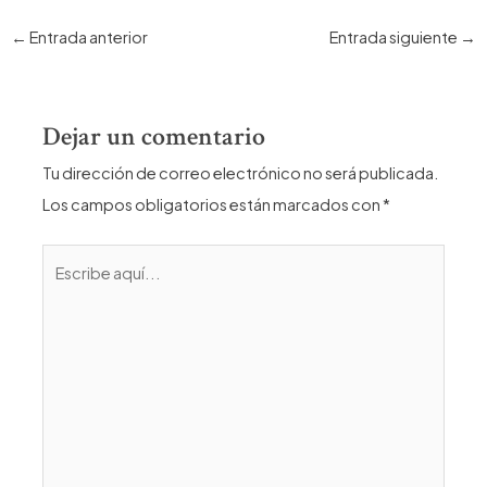
Navegación
←
Entrada anterior
Entrada siguiente
→
de
entradas
Dejar un comentario
Tu dirección de correo electrónico no será publicada.
Los campos obligatorios están marcados con
*
Escribe
aquí...