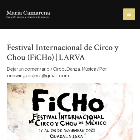
Ir
al
MA
contenido
ME
Festival Internacional de Circo y
Chou (FiCHo) | LARVA
Dejar un comentario
/
Circo
,
Danza
,
Música
/ Por
onewingproject@gmail.com