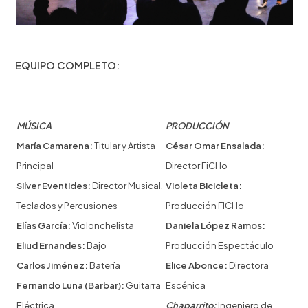
EQUIPO COMPLETO:
MÚSICA
PRODUCCIÓN
María Camarena:
Titular y Artista
César Omar Ensalada:
Principal
Director FiCHo
Silver Eventides:
Director Musical,
Violeta Bicicleta:
Teclados y Percusiones
Producción FICHo
Elías García:
Violonchelista
Daniela López Ramos:
Eliud Ernandes:
Bajo
Producción Espectáculo
Carlos Jiménez:
Batería
Elice Abonce:
Directora
Fernando Luna (Barbar):
Guitarra
Escénica
Eléctrica
Chaparrito:
Ingeniero de