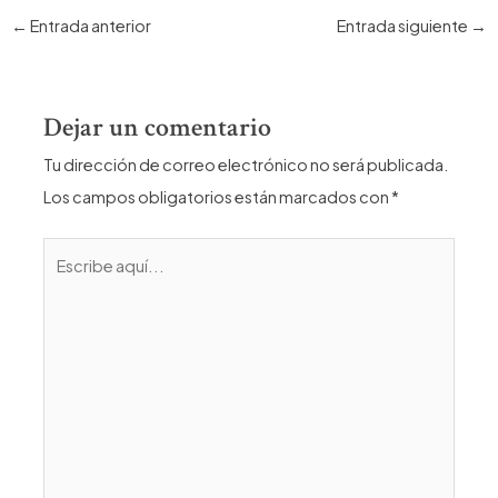
Navegación
←
Entrada anterior
Entrada siguiente
→
de
entradas
Dejar un comentario
Tu dirección de correo electrónico no será publicada.
Los campos obligatorios están marcados con
*
Escribe
aquí...