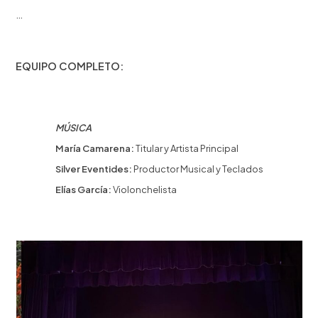
…
EQUIPO COMPLETO:
MÚSICA
María Camarena:
Titular y Artista Principal
Silver Eventides:
Productor Musical y Teclados
Elías García:
Violonchelista