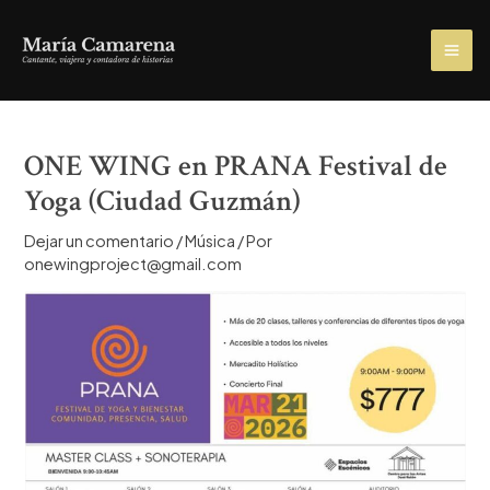
Ir
al
MA
contenido
ME
ONE WING en PRANA Festival de
Yoga (Ciudad Guzmán)
Dejar un comentario
/
Música
/ Por
onewingproject@gmail.com