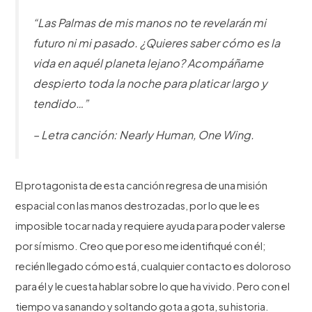
“Las Palmas de mis manos no te revelarán mi
futuro ni mi pasado. ¿Quieres saber cómo es la
vida en aquél planeta lejano? Acompáñame
despierto toda la noche para platicar largo y
tendido…”
– Letra canción: Nearly Human, One Wing.
El protagonista de esta canción regresa de una misión
espacial con las manos destrozadas, por lo que le es
imposible tocar nada y requiere ayuda para poder valerse
por sí mismo. Creo que por eso me identifiqué con él;
recién llegado cómo está, cualquier contacto es doloroso
para él y le cuesta hablar sobre lo que ha vivido. Pero con el
tiempo va sanando y soltando gota a gota, su historia.