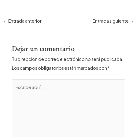
Navegación
←
Entrada anterior
Entrada siguiente
→
de
entradas
Dejar un comentario
Tu dirección de correo electrónico no será publicada.
Los campos obligatorios están marcados con
*
Escribe
aquí...