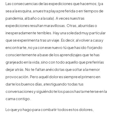
Las consecuencias de las expediciones que hacemos; (ya
sea a la esquina, a nuestra playa preferida o en tiempos de
pandemia, al baño o a la sala). A veces nuestras
expediciones resultan maravillosas. Otras, aburridas o
inesperadamente terribles. Hay una soledad muy particular
que se experimenta tras un viaje. Es decir, al volver a casa y
encontrarte, no ya con ese nuevo tú que has ido forjando
conscientemente a base de los aprendizajes que te has
granjeado en la vida, sino con todo aquello que preferirías
dejar atrás. No te faltan anécdotas que soltar a la menor
provocación. Pero aquél dolor es siempre el primero en
darte los buenos días, atestiguando todas tus
conversaciones y siguiéndote los pasos hasta meterse en la
cama contigo.
Lo que yo hago para combatir todos estos dolores,