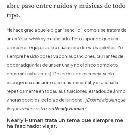
abre paso entre ruidos y músicas de todo
tipo.
Me hace gracia que le digan “sencillo”, como si se tratara de
un café, un whiskey o un helado. Pero supongo que una
canción es equiparable a cualquiera de estos deleites. Yo
siempre he sido obsesiva con las canciones, (aún antes de
poder adquirirlas de una en una, y no el disco completo
como se usaba antes). Desde mi adolescencia, suelo
escoger una canción o pieza instrumental, y escucharla
repetidamente en todas las situaciones, estados de ánimo
y horas posibles, del día o de la noche.
¿Existirá alguien que
llegue a hacer esto con
Nearly Human
?
Nearly Human trata un tema que siempre me
ha fascinado: viajar.