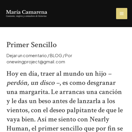
Ir
al
MA
contenido
ME
Primer Sencillo
Dejar un comentario
/
BLOG
/ Por
onewingproject@gmail.com
Hoy en día, traer al mundo un hijo
–
perdón, un disco –
, es como desgranar
una margarita. Le arrancas una canción
y le das un beso antes de lanzarla a los
vientos, con el deseo palpitante de que le
vaya bien. Así me siento con
Nearly
Human
, el primer sencillo que por fin se