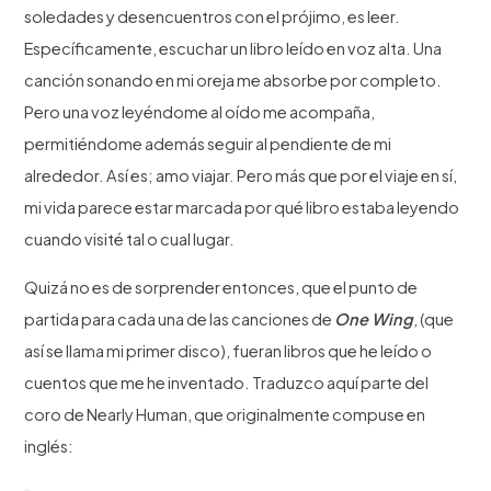
soledades y desencuentros con el prójimo, es leer.
Específicamente, escuchar un libro leído en voz alta. Una
canción sonando en mi oreja me absorbe por completo.
Pero una voz leyéndome al oído me acompaña,
permitiéndome además seguir al pendiente de mi
alrededor. Así es; amo viajar. Pero más que por el viaje en sí,
mi vida parece estar marcada por qué libro estaba leyendo
cuando visité tal o cual lugar.
Quizá no es de sorprender entonces, que el punto de
partida para cada una de las canciones de
One Wing
, (que
así se llama mi primer disco), fueran libros que he leído o
cuentos que me he inventado. Traduzco aquí parte del
coro de Nearly Human, que originalmente compuse en
inglés: