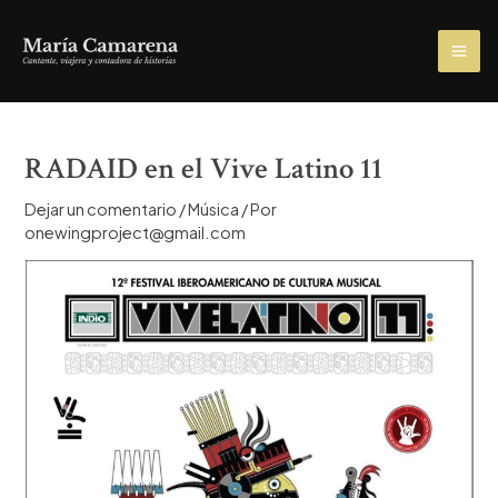
Ir
al
MA
contenido
ME
RADAID en el Vive Latino 11
Dejar un comentario
/
Música
/ Por
onewingproject@gmail.com