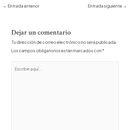
Navegación
←
Entrada anterior
Entrada siguiente
→
de
entradas
Dejar un comentario
Tu dirección de correo electrónico no será publicada.
Los campos obligatorios están marcados con
*
Escribe
aquí...