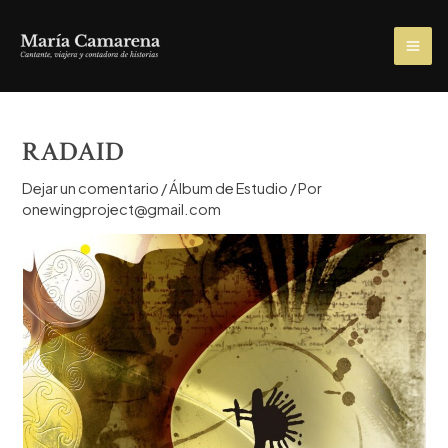
Ir
al
MA
contenido
ME
RADAID
Dejar un comentario
/
Álbum de Estudio
/ Por
onewingproject@gmail.com