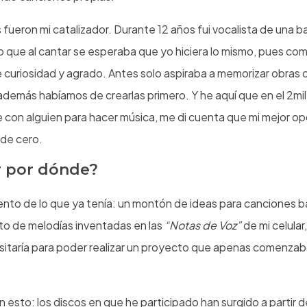
fueron mi catalizador. Durante 12 años fui vocalista de una 
do que al cantar se esperaba que yo hiciera lo mismo, pues co
 curiosidad y agrado. Antes solo aspiraba a memorizar obras
además habíamos de crearlas primero. Y he aquí que en el 2mil
con alguien para hacer música, me di cuenta que mi mejor opc
sde cero.
 por dónde?
nto de lo que ya tenía: un montón de ideas para canciones b
ito de melodías inventadas en las
“Notas de Voz”
de mi celular
sitaría para poder realizar un proyecto que apenas comenzaba
 en esto: los discos en que he participado han surgido a partir 