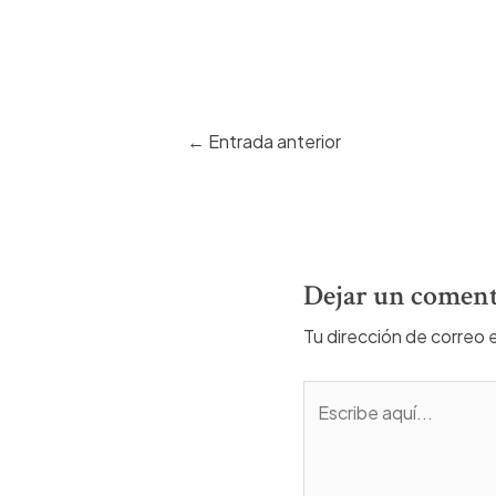
Navegación
←
Entrada anterior
de
entradas
Dejar un coment
Tu dirección de correo 
Escribe
aquí...