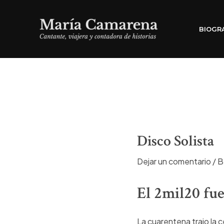
Ir
al
BIOGR
contenido
Disco Solista
Dejar un comentario
/
B
El 2mil20 fue
La cuarentena trajo la 