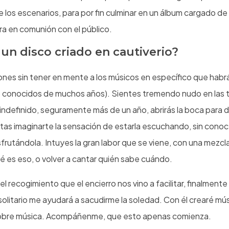
los escenarios, para por fin culminar en un álbum cargado de
ra en comunión con el público.
un disco criado en cautiverio?
ones sin tener en mente a los músicos en específico que habrán
conocidos de muchos años). Sientes tremendo nudo en las 
indefinido, seguramente más de un año, abrirás la boca para de
ntas imaginarte la sensación de estarla escuchando, sin conoc
frutándola. Intuyes la gran labor que se viene, con una mezcl
 es eso, o volver a cantar quién sabe cuándo.
l recogimiento que el encierro nos vino a facilitar, finalmente
n solitario me ayudará a sacudirme la soledad. Con él crearé mú
sobre música. Acompáñenme, que esto apenas comienza.