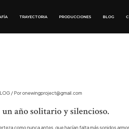
AFÍA
TRAYECTORIA
PRODUCCIONES
BLOG
C
LOG
/ Por
onewingproject@gmail.com
 un año solitario y silencioso.
certeza como nunca antes, que hacían falta más sonidos armon