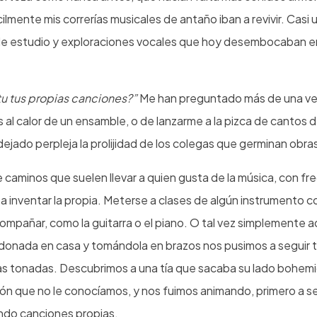
ilmente mis correrías musicales de antaño iban a revivir. Casi
e estudio y exploraciones vocales que hoy desembocaban en
tu tus propias canciones?”
Me han preguntado más de una ve
al calor de un ensamble, o de lanzarme a la pizca de cantos d
ejado perpleja la prolijidad de los colegas que germinan obras
 caminos que suelen llevar a quien gusta de la música, con fr
a inventar la propia. Meterse a clases de algún instrumento co
mpañar, como la guitarra o el piano. O tal vez simplemente 
nada en casa y tomándola en brazos nos pusimos a seguir t
las tonadas. Descubrimos a una tía que sacaba su lado bohem
ón que no le conocíamos, y nos fuimos animando, primero a s
endo canciones propias.