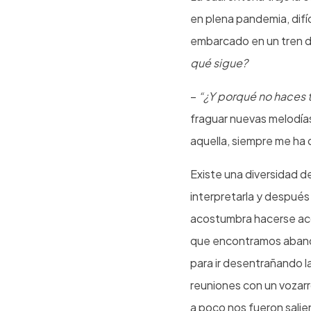
en plena pandemia, difíc
embarcado en un tren d
qué sigue?
–
“¿Y porqué no haces 
fraguar nuevas melodías 
aquella, siempre me ha d
Existe una diversidad de
interpretarla y después 
acostumbra hacerse aco
que encontramos abando
para ir desentrañando 
reuniones con un vozarr
a poco nos fueron sali