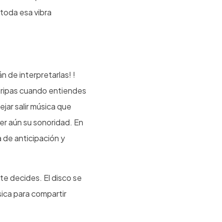
 toda esa vibra
 de interpretarlas! !
tripas cuando entiendes
jar salir música que
er aún su sonoridad. En
a de anticipación y
 te decides. El disco se
sica para compartir