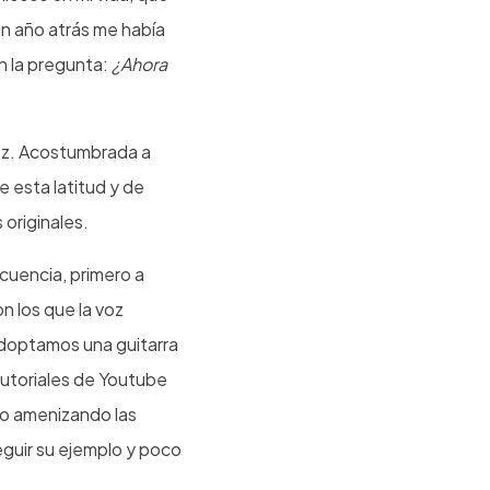
 un año atrás me había
 la pregunta:
¿Ahora
z. Acostumbrada a
e esta latitud y de
 originales.
ecuencia, primero a
n los que la voz
adoptamos una guitarra
utoriales de Youtube
io amenizando las
eguir su ejemplo y poco