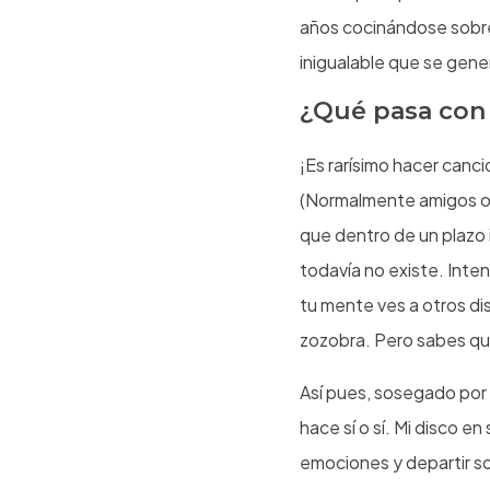
años cocinándose sobre 
inigualable que se gene
¿Qué pasa con 
¡Es rarísimo hacer canci
(Normalmente amigos o 
que dentro de un plazo 
todavía no existe. Inte
tu mente ves a otros dis
zozobra. Pero sabes qué
Así pues, sosegado por e
hace sí o sí. Mi disco e
emociones y departir 