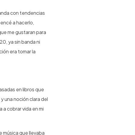
banda con tendencias
mencé a hacerlo,
 que me gustaran para
20, ya sin banda ni
ión era tomar la
asadas en libros que
, y una noción clara del
 a cobrar vida en mi
de música que llevaba