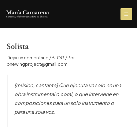
Ir
al
MA
contenido
ME
Solista
Dejar un comentario
/
BLOG
/ Por
onewingproject@gmail.com
[músico, cantante]
Que ejecuta un solo en una
obra instrumental o coral, o que interviene en
composiciones para un solo instrumento o
para una sola voz.