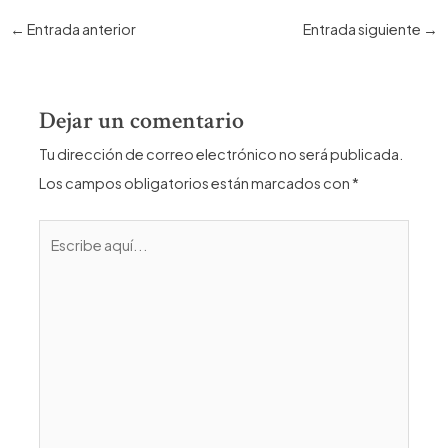
Navegación
←
Entrada anterior
Entrada siguiente
→
de
entradas
Dejar un comentario
Tu dirección de correo electrónico no será publicada.
Los campos obligatorios están marcados con
*
Escribe
aquí...