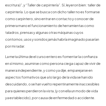
escritura)”, y “Taller de carpintería”. Sí, leyeron bien: taller de
carpintería. Lo que se busca con dicho taller no es formarse
como carpintero, sino entrar en contacto y conocer de
primera mano el funcionamiento de herramientas como
taladros, prensas y algunas otras máquinas cuyos
contornos, usos y sonidos jamás habría imaginado pasarían
por mi radar.
La meta última de el curso entero es fomentar la confianza
en sí mismo, asumirse como persona ciega capaz de vivir de
manera independiente, y como ya dije, emparejarse en
aspectos formativos que a lo largo de la vida se han ido
descuidando, o se han vuelto repentinamente inaccesibles
para quienes perdieron la vista, (y con ella un modo de vida
ya establecido), por causa de enfermedad o accidente.