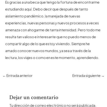
Es gracias a una beca que tengo la fortuna de encontrarme
estudiando aquí. Debo decir que después de tanto
aislamiento pandémico, la marejada de nuevas
experiencias, nuevas personas y nuevos procesos a veces
amenaza con ahogarme de tanta intensidad. Pero todo me
resulta tan valioso e interesante que no puedo menos de
compartir algo de lo que estoy viviendo. Siempre he
amado conocer nuevos mundos, ya sea a través de la
lectura, los viajes o como en este momento, aprendiendo.
Navegación
←
Entrada anterior
Entrada siguiente
→
de
entradas
Dejar un comentario
Tu dirección de correo electrónico no será publicada.