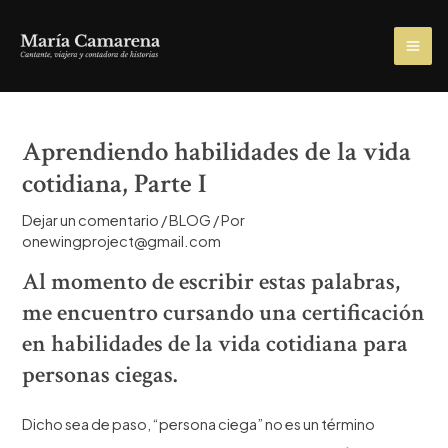
Ir
al
MA
contenido
ME
Aprendiendo habilidades de la vida
cotidiana, Parte I
Dejar un comentario
/
BLOG
/ Por
onewingproject@gmail.com
Al momento de escribir estas palabras,
me encuentro cursando una certificación
en habilidades de la vida cotidiana para
personas ciegas.
Dicho sea de paso, “persona ciega” no es un término