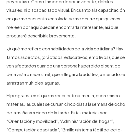
peyorativo. Como tampoco lo son invidente, débiles
visuales, ni discapacitado visual. En cuanto a la capacitación
en que me encuentro enrolada, se me ocurre que quienes
me leen por aquí puedan encontrarla interesante, así que
procuraré describirla brevemente.
¿A qué me refiero con habilidades de la vida cotidiana? Hay
tantos aspectos, (prácticos, educativos, emotivos), que se
ven afectados cuando una persona ha perdido el sentido
de la vista o nace sin él, que al llegar a la adultez, a menudo se
arrastran múltiples lagunas.
El programa en el que me encuentro inmersa, cubre cinco
materias, las cuales se cursan cinco días a la semana de ocho
de la mañana a cinco de la tarde. Estas materias son:
“Orientación y movilidad”, “Administración del hogar”,
“Computación adaptada”, “Braille (sistema táctil de lecto-