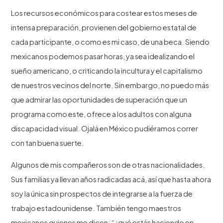
Los recursos económicos para costear estos meses de
intensa preparación, provienen del gobierno estatal de
cada participante, o como es mi caso, de una beca. Siendo
mexicanos podemos pasar horas, ya sea idealizando el
sueño americano, o criticando la incultura y el capitalismo
de nuestros vecinos del norte. Sin embargo, no puedo más
que admirar las oportunidades de superación que un
programa como este, ofrece a los adultos con alguna
discapacidad visual. Ojalá en México pudiéramos correr
con tan buena suerte.
Algunos de mis compañeros son de otras nacionalidades.
Sus familias ya llevan años radicadas acá, así que hasta ahora
soy la única sin prospectos de integrarse a la fuerza de
trabajo estadounidense. También tengo maestros
mexicanos quienes me dicen: “¿qué estás haciendo en