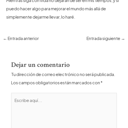
Mientras siga con vida no dejarán de ser en mis tiempos, y si
puedo hacer algo para mejorar el mundo más allá de
simplemente dejarme llevar, lo haré.
Navegación
←
Entrada anterior
Entrada siguiente
→
de
entradas
Dejar un comentario
Tu dirección de correo electrónico no será publicada.
Los campos obligatorios están marcados con
*
Escribe
aquí...