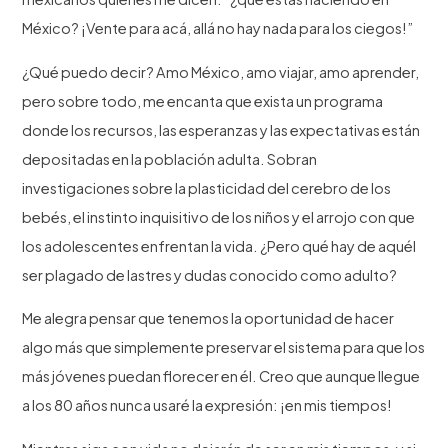
México? ¡Vente para acá, allá no hay nada para los ciegos!”
¿Qué puedo decir? Amo México, amo viajar, amo aprender,
pero sobre todo, me encanta que exista un programa
donde los recursos, las esperanzas y las expectativas están
depositadas en la población adulta. Sobran
investigaciones sobre la plasticidad del cerebro de los
bebés, el instinto inquisitivo de los niños y el arrojo con que
los adolescentes enfrentan la vida. ¿Pero qué hay de aquél
ser plagado de lastres y dudas conocido como adulto?
Me alegra pensar que tenemos la oportunidad de hacer
algo más que simplemente preservar el sistema para que los
más jóvenes puedan florecer en él. Creo que aunque llegue
a los 80 años nunca usaré la expresión: ¡en mis tiempos!