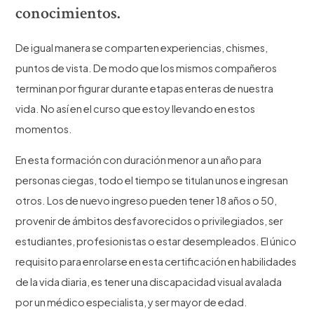
conocimientos.
De igual manera se comparten experiencias, chismes,
puntos de vista. De modo que los mismos compañeros
terminan por figurar durante etapas enteras de nuestra
vida. No así en el curso que estoy llevando en estos
momentos.
En esta formación con duración menor a un año para
personas ciegas, todo el tiempo se titulan unos e ingresan
otros. Los de nuevo ingreso pueden tener 18 años o 50,
provenir de ámbitos desfavorecidos o privilegiados, ser
estudiantes, profesionistas o estar desempleados. El único
requisito para enrolarse en esta certificación en habilidades
de la vida diaria, es tener una discapacidad visual avalada
por un médico especialista, y ser mayor de edad.