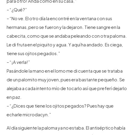
para otro! Anda como en su casa.”
– “¿Qué?”
– “No ve. El otro día la encontré en la ventana con sus
hermanas, pero se fueron y la dejaron. Tiene sangre en la
cabecita, como que se andaba peleando con otra paloma.
Le di fruta en el piquito y agua. Y aquí ha andado. Es ciega,
tiene sus ojitos pegados.”
– “¡A verla!”
Pasándole la mano en el lomo me di cuenta que se trataba
de un palomito muy joven, pues era bastante pequeño. Se
alejaba a cada intento mío de tocarlo así que preferí dejarlo
en paz.
– “¿Dices que tiene los ojitos pegados? Pues hay que
echarle microdacyn.”
Al día siguiente la paloma ya no estaba. El antiséptico había