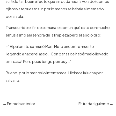
surtido tan buen efecto que sin duda habría volado (con los
ojitos ya repuestos, o por lo menos se habría alimentado
por sí sola.
Transcurrido el fin de semana le comuniqué esto con mucho
entusiasmo a la señora de la limpieza pero ella solo dijo:
– “El palomito se murió Mari. Me lo encontré muerto
llegando a hacer el aseo. ¡Con ganas de habérmelo llevado
a mi casa! Pero pues tengo perros y…”
Bueno, por lo menos lo intentamos. Hicimos la lucha por
salvarlo.
Navegación
←
Entrada anterior
Entrada siguiente
→
de