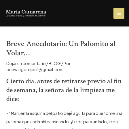
Ir
al
MA
contenido
ME
Breve Anecdotario: Un Palomito al
Volar…
Dejar un comentario
/
BLOG
/ Por
onewingproject@gmail.com
Cierto día, antes de retirarse previo al fin
de semana, la señora de la limpieza me
dice:
– “Mari, en la esquina del patio dejé agüita para que tome una
paloma que anda ahí caminando. ¡Le da para un lado, le da