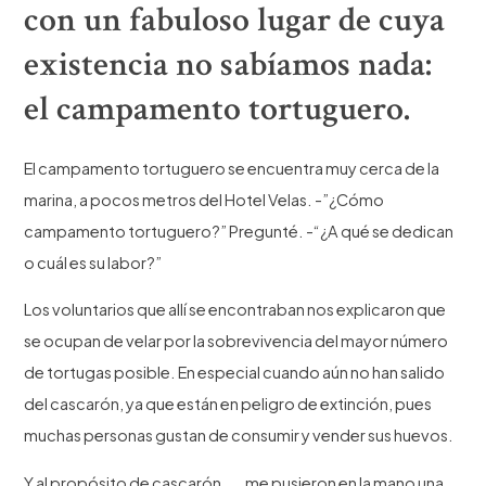
con un fabuloso lugar de cuya
existencia no sabíamos nada:
el campamento tortuguero.
El campamento tortuguero se encuentra muy cerca de la
marina, a pocos metros del Hotel Velas. -”¿Cómo
campamento tortuguero?” Pregunté. -“¿A qué se dedican
o cuál es su labor?”
Los voluntarios que allí se encontraban nos explicaron que
se ocupan de velar por la sobrevivencia del mayor número
de tortugas posible. En especial cuando aún no han salido
del cascarón, ya que están en peligro de extinción, pues
muchas personas gustan de consumir y vender sus huevos.
Y al propósito de cascarón…… me pusieron en la mano una