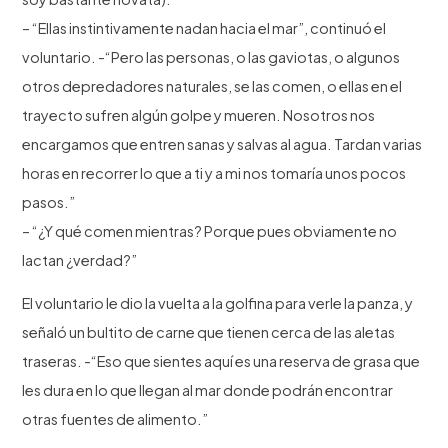
– “Ellas instintivamente nadan hacia el mar”, continuó el
voluntario. -“Pero las personas, o las gaviotas, o algunos
otros depredadores naturales, se las comen, o ellas en el
trayecto sufren algún golpe y mueren. Nosotros nos
encargamos que entren sanas y salvas al agua. Tardan varias
horas en recorrer lo que a ti y a mi nos tomaría unos pocos
pasos.”
– “¿Y qué comen mientras? Porque pues obviamente no
lactan ¿verdad?”
El voluntario le dio la vuelta a la golfina para verle la panza, y
señaló un bultito de carne que tienen cerca de las aletas
traseras. -“Eso que sientes aquí es una reserva de grasa que
les dura en lo que llegan al mar donde podrán encontrar
otras fuentes de alimento.”