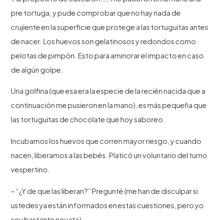
pre tortuga, y pude comprobar que no hay nada de
crujiente en la superficie que protege a las tortuguitas antes
de nacer. Los huevos son gelatinosos y redondos como
pelotas de pimpón. Esto para aminorar el impacto en caso
de algún golpe.
Una golfina (que esa era la especie de la recién nacida que a
continuación me pusieron en la mano), es más pequeña que
las tortuguitas de chocolate que hoy saboreo.
Incubamos los huevos que corren mayor riesgo, y cuando
nacen, liberamos a las bebés. Platicó un voluntario del turno
vespertino.
– “¿Y de que las liberan?” Pregunté (me han de disculpar si
ustedes ya están informados en estas cuestiones, pero yo
soy bastante novata).