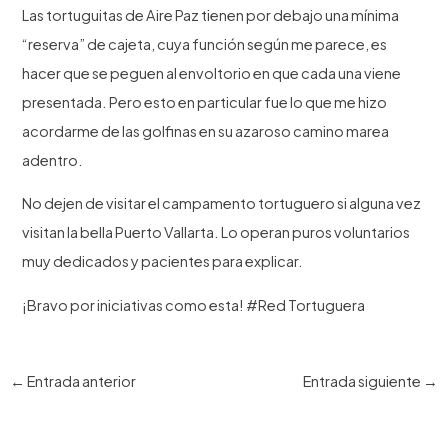
Las tortuguitas de Aire Paz tienen por debajo una mínima
“reserva” de cajeta, cuya función según me parece, es
hacer que se peguen al envoltorio en que cada una viene
presentada. Pero esto en particular fue lo que me hizo
acordarme de las golfinas en su azaroso camino marea
adentro.
No dejen de visitar el campamento tortuguero si alguna vez
visitan la bella Puerto Vallarta. Lo operan puros voluntarios
muy dedicados y pacientes para explicar.
¡Bravo por iniciativas como esta! #Red Tortuguera
Navegación
←
Entrada anterior
Entrada siguiente
→
de
entradas